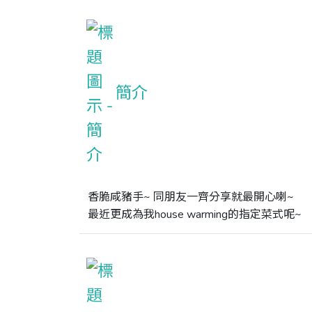
簡介
香脆咸豬手~ 同朋友一齊分享就最開心喇~

最近更成為我house warming的指定菜式呢~