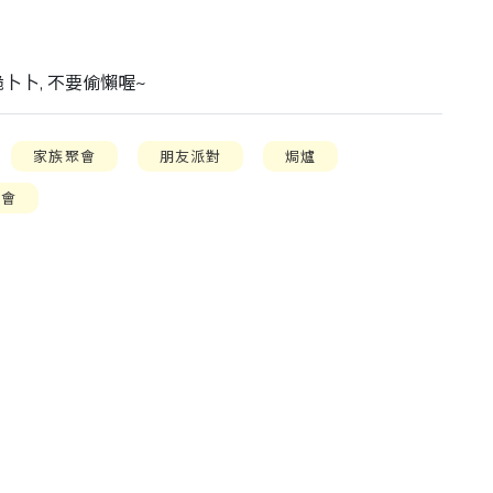
卜卜, 不要偷懶喔~
家族聚會
朋友派對
焗爐
聚會