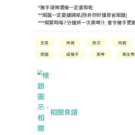
*豬手浸啤酒後一定要晾乾

**焗盤一定要舖鍚紙(除非你好鐘意省焗盤)

***焗緊時每7分鐘搽一次黑啤汁, 會令豬手更脆
主菜
烤焗
西式
肉類
德國
咸豬手
黑啤
朋友
相關食譜