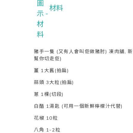
材料
豬手一隻 (又有人會叫佢做豬肘) 凍肉舖,
幫你切走佢)
薑 1大舊(拍扁)
蒜頭 3大粒(拍扁)
蔥 1棵(切段)
白醋 1湯匙 (可用一個新鮮檸檬汁代替)
花椒 10粒
八角 1-2粒