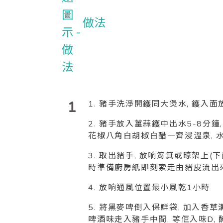
做法
1
1. 豬手洗淨
開鑊同大煲水, 鑊入面
2. 豬手放入薑蒜鑊中出水5-8分鐘
花椒八角白胡椒白醋一齊浸溫泉, 
3. 取出豬手, 放响筲箕或晾架上(
時準備廚房紙即刻索走由豬皮流出
4. 放响通風位置最小風乾1小時
5. 將黑麥啤倒入保鮮袋, 加入香草
啤酒味走入豬手中間, 等佢入味D, 