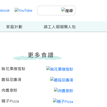
家庭計劃
請工人姐姐懶人包
更多食譜
無花果燉雪梨
蘑菇忌廉湯
肉醬意粉
親子Pizza