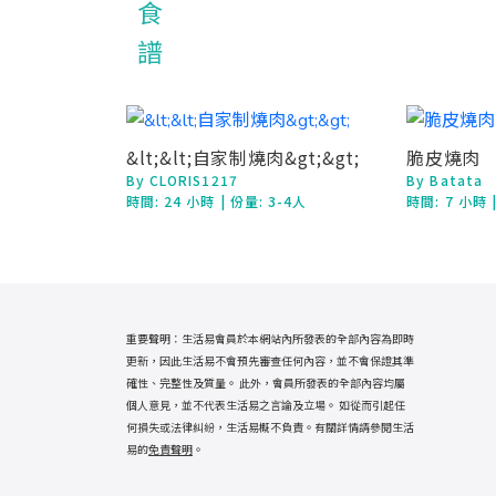
&lt;&lt;自家制燒肉&gt;&gt;
脆皮燒肉
By CLORIS1217
By Batata
時間:
24 小時
| 份量: 3-4人
時間:
7 小時
重要聲明：生活易會員於本網站內所發表的全部內容為即時
更新，因此生活易不會預先審查任何內容，並不會保證其準
確性、完整性及質量。 此外，會員所發表的全部內容均屬
個人意見，並不代表生活易之言論及立場。 如從而引起任
何損失或法律糾紛，生活易概不負責。有關詳情請參閱生活
易的
免責聲明
。