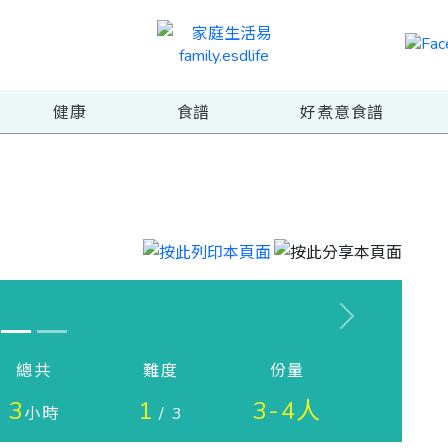
健康
食譜
好煮意食譜
Next
總共
難度
份量
3
1
3-4人
小時
/ 3