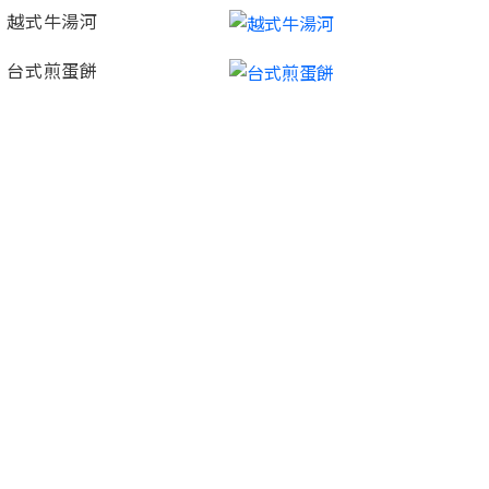
越式牛湯河
台式煎蛋餅