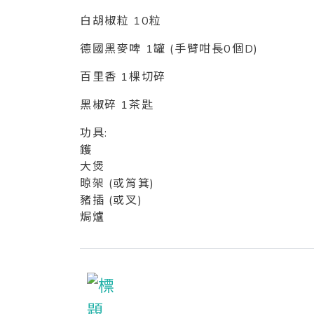
白胡椒粒 10粒
德國黑麥啤 1罐 (手臂咁長0個D)
百里香 1棵切碎
黑椒碎 1茶匙
功具:
鑊
大煲
晾架 (或筲箕)
豬插 (或叉)
焗爐