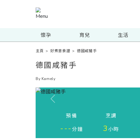
懷孕
育兒
生活
主頁
>
好煮意食譜
>
德國咸豬手
德國咸豬手
By Kamely
Previous
預備
烹調
---
3
分鐘
小時