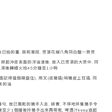
放已拍的薑, 蒜和蔥段
, 煲落花椒八角同白醋一齊煲
, 撈起沖走表面的浮油渣後, 放入已煲滾的大煲中, 同
水滾後轉細火烚45分鐘至1小時
下面記得搵個碟盛住), 用叉(或豬插)响豬皮上狂插, 同
來的油
溝勻, 放已風乾的豬手入去, 綁實, 不停地捽隻豬手令
醃至少1個鐘後拎豬手出來再晾乾, 啤酒汁keep返起