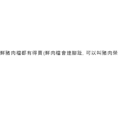
 新鮮豬肉檔都有得賣(鮮肉檔會連腳趾, 可以叫豬肉榮