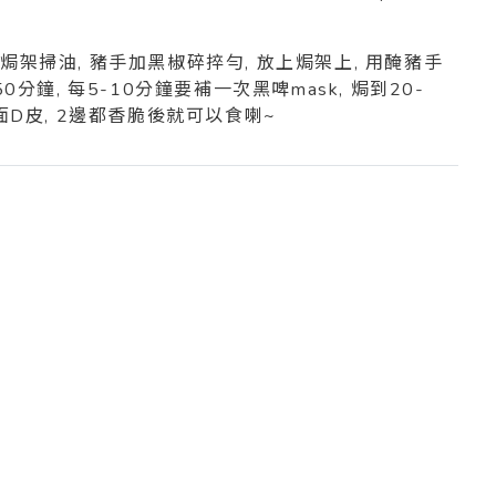
, 焗架掃油, 豬手加黑椒碎捽勻, 放上焗架上, 用醃豬手
分鐘, 每5-10分鐘要補一次黑啤mask, 焗到20-
面D皮, 2邊都香脆後就可以食喇~