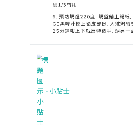
碼1/3待用
6. 預熱焗爐220度, 焗盤舖上鍚紙
GE黑啤汁搽上豬皮部份, 入爐焗約50
25分鐘咁上下就反轉豬手, 焗另一
小貼士