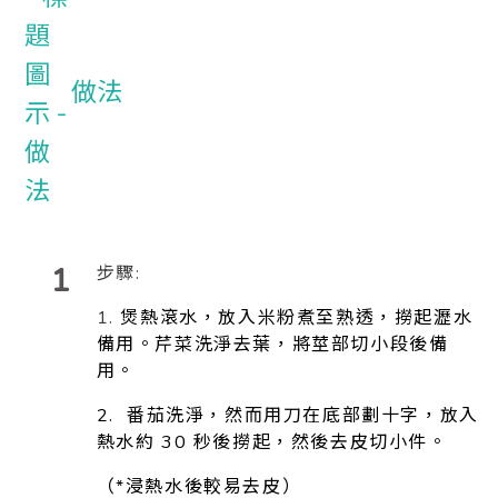
做法
1
步驟:
1.
煲熱滾水，放入米粉煮至熟透，撈起瀝水
備用。芹菜洗淨去葉，將莖部切小段後備
用。
2. 番茄洗淨，然而用刀在底部劃十字，放入
熱水約 30 秒後撈起，然後去皮切小件。
（*浸熱水後較易去皮）