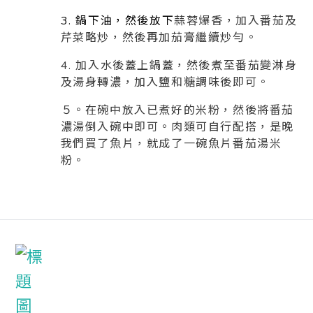
3. 鍋下油，然後放下
蒜蓉爆香，加入番茄及
芹菜略炒，然後再加茄膏繼續炒勻。
4. 加入水後蓋上鍋蓋，然後煮至番茄變淋身
及湯身轉濃，加入鹽和糖調味後即可。
５。在碗中放入已煮好的米粉，然後將番茄
濃湯倒入碗中即可。肉類可自行配搭，是晚
我們買了魚片，就成了一碗魚片番茄湯米
粉。