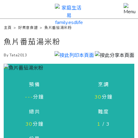
主頁
>
好煮意食譜
>
魚片番茄湯米粉
魚片番茄湯米粉
By Tata2013
預備
烹調
---
分鐘
30
分鐘
總共
難度
30
分鐘
1
/ 3