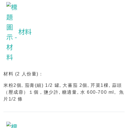
材料
材料 (2 人份量)：
米粉2個, 茄膏(細) 1/2 罐, 大蕃茄 2個, 芹菜1棵, 蒜頭
（壓成蓉）１個，鹽少許, 糖適量, 水 600-700 ml, 魚
片1/2 條