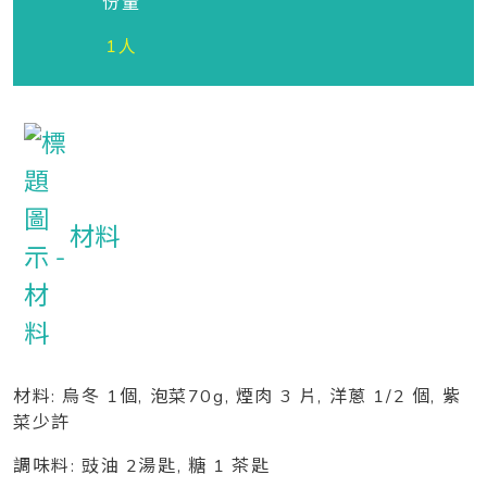
份量
1人
材料
材料: 烏冬 1個, 泡菜70g, 煙肉 3 片, 洋蔥 1/2 個, 紫
菜少許
調味料: 豉油 2湯匙, 糖 1 茶匙