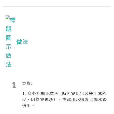
做法
1
步驟:
1. 烏冬用熱水煮開 (時間會比包裝袋上寫的
少，因為會再炒），撈起用水過冷河隔水後
備用。