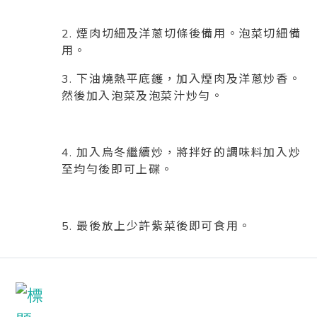
2. 煙肉切細及洋蔥切條後備用。泡菜切細備
用。
3. 下油燒熱平底鑊，加入煙肉及洋蔥炒香。
然後加入泡菜及泡菜汁炒勻。
4. 加入烏冬繼續炒，將拌好的調味料加入炒
至均勻後即可上碟。
5. 最後放上少許紫菜後即可食用。