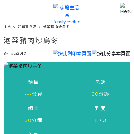
主頁
>
好煮意食譜
>
泡菜豬肉炒烏冬
泡菜豬肉炒烏冬
By Tata2013
預備
烹調
---
分鐘
30
分鐘
總共
難度
30
分鐘
1
/ 3