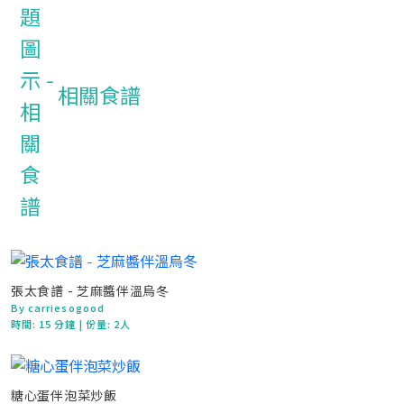
相關食譜
張太食譜 - 芝麻醬伴溫烏冬
By carriesogood
時間:
15 分鐘
| 份量: 2人
糖心蛋伴泡菜炒飯