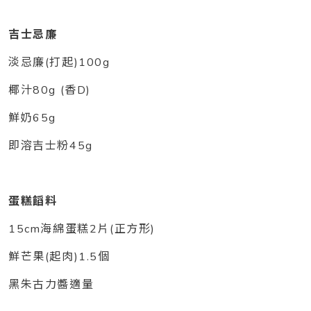
吉士忌廉
淡忌廉(打起)100g
椰汁80g (香D)
鮮奶65g
即溶吉士粉45g
蛋糕饀料
15cm海綿蛋糕2片(正方形)
鮮芒果(起肉)1.5個
黑朱古力醬適量