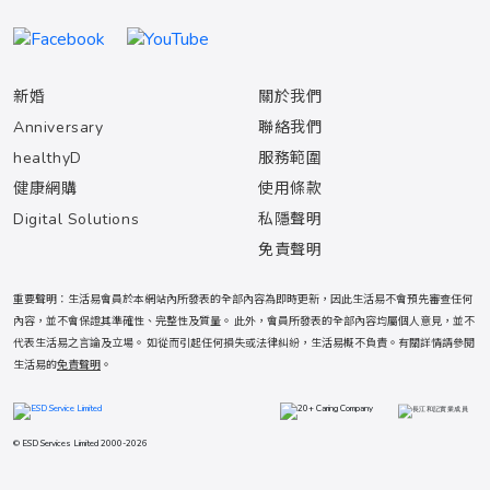
新婚
關於我們
Anniversary
聯絡我們
healthyD
服務範圍
健康網購
使用條款
Digital Solutions
私隱聲明
免責聲明
重要聲明：生活易會員於本網站內所發表的全部內容為即時更新，因此生活易不會預先審查任何
內容，並不會保證其準確性、完整性及質量。 此外，會員所發表的全部內容均屬個人意見，並不
代表生活易之言論及立場。 如從而引起任何損失或法律糾紛，生活易概不負責。有關詳情請參閱
生活易的
免責聲明
。
© ESD Services Limited 2000-2026