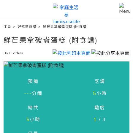
主頁
>
好煮意食譜
>
鮮芒果拿破崙蛋糕 (附食譜)
鮮芒果拿破崙蛋糕 (附食譜)
By Clothes
預備
烹調
---
分鐘
5
小時
總共
難度
5
小時
1
/ 3