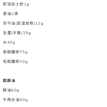
即溶吉士粉1g
香油2滴
淡牛油(室溫放軟)12g
全蛋(半隻)25g
水45g
高筋麵粉75g
低筋麵粉30g
起酥油
酥油60g
牛角包油40g