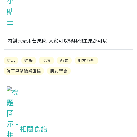
內饀只是用芒果肉, 大家可以轉其他生果都可以
甜品
烤焗
冷凍
西式
朋友派對
鮮芒果拿破崙蛋糕
朋友聚會
相關食譜