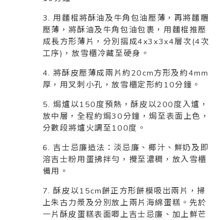
3. 用麵棍將酥油及牛角包油壓薄，再將麵糰
壓薄，將酥油及牛角包油包裹，用麵棍推壓
成長方形薄片，分別摺成4x3x3x4層次(4次
工序)，放雪櫃冷藏至硬身。
4. 將酥皮壓薄成兩片約20cm方形及約4mm
厚，用叉刺小孔，放雪櫃定形約10分鐘。
5. 焗爐以150度預熱，酥皮以200度入爐，
放中層，全程約焗30分鐘，焗至表面上色，
分數段將爐火調至100度。
6. 吉士忌廉造法：淡忌廉、椰汁、鮮奶及即
溶吉士粉用蛋拂拌勻，攪至濃稠，放入雪櫃
備用。
7. 酥皮以15cm餅正方形餅模吸出兩片，掃
上朱古力漿及分別放上兩片海綿蛋糕。先於
一片酥皮蛋糕表面唧上吉士忌廉、加上鮮芒