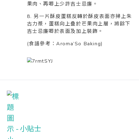
果肉、再唧上少許吉士忌廉。
8. 另一片酥皮蛋糕反轉於酥皮表面亦掃上朱
古力漿，蛋糕向上叠於芒果肉上層，將餘下
吉士忌廉唧於表面及加上裝飾。
(食譜參考：Aroma’So Baking)
小貼士