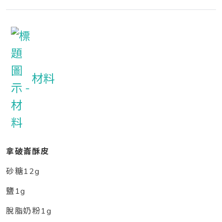
材料
拿破崙酥皮
砂糖12g
鹽1g
脫脂奶粉1g