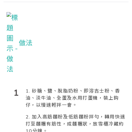
做法
1
1. 砂糖、鹽、脫脂奶粉、即溶吉士粉、香
油、淡牛油、全蛋及水用打蛋機，裝上鈎
仔，以慢速輕拌一會。
2. 加入高筋麵粉及低筋麵粉拌勻，轉用快速
打至麵糰有筋性，成麵糰狀，放雪櫃冷藏約
10分鐘。