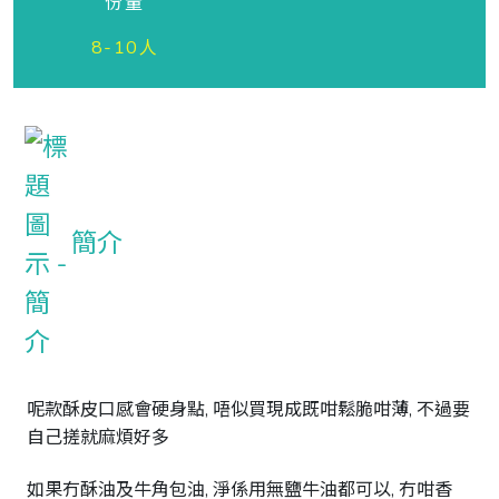
份量
8-10人
簡介
呢款酥皮口感會硬身點, 唔似買現成既咁鬆脆咁薄, 不過要
自己搓就麻煩好多

如果冇酥油及牛角包油, 淨係用無鹽牛油都可以, 冇咁香