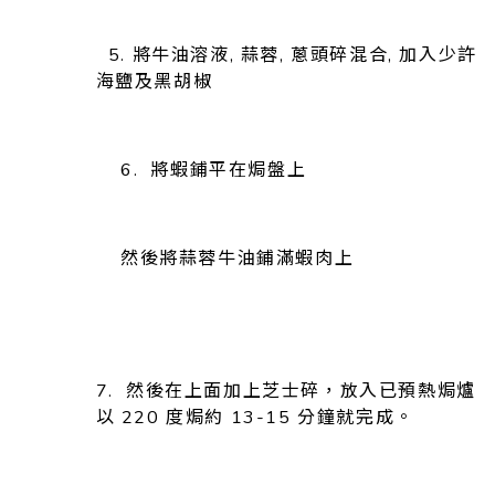
5. 將牛油溶液, 蒜蓉, 蔥頭碎混合, 加入少許
海鹽及黑胡椒
6. 將蝦鋪平在焗盤上
然後將蒜蓉牛油鋪滿蝦肉上
7. 然後在上面加上芝士碎，放入已預熱焗爐
以 220 度焗約 13-15 分鐘就完成。