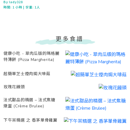
By lady328
時間:
1 小時
| 份量: 1人
更多食譜
健康小吃 - 翠肉瓜版的瑪格麗
特薄餅 (Pizza Margherita)
超簡單芝士煙肉焗大啡菇
玫瑰花饅頭
法式甜品的精選 – 法式焦糖
燉蛋 (Crème Brulee)
下午茶精選 之 香茅單骨雞翼