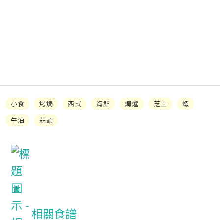
小食
烤焗
西式
海鮮
焗爐
芝士
蝦
牛油
蒜頭
相關食譜