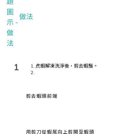
做法
1
虎蝦解凍洗淨後，剪去蝦鬚。
剪去蝦頭前端
用剪刀從蝦尾向上剪開至蝦頭