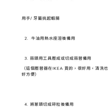
用手/ 牙籤挑起蝦腸
2. 牛油用熱水座溶後備用
3. 蒜頭用工具壓成或切成蒜蓉備用
（這個壓蓉器在IKEA 買的，很好用，清洗也
好方便）
4. 將蔥頭切成碎粒後備用