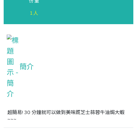
份量
1人
簡介
超簡易! 30 分鐘就可以做到美味既芝士蒜蓉牛油焗大蝦
~~~