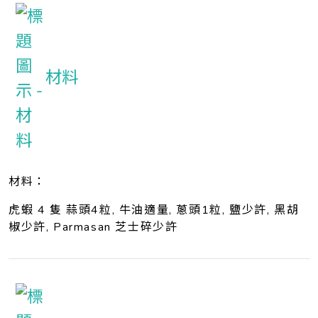
材料
材料：
虎蝦 4 隻 蒜頭4粒, 牛油適量, 蔥頭1粒, 鹽少許, 黑胡
椒少許, Parmasan 芝士碎少許