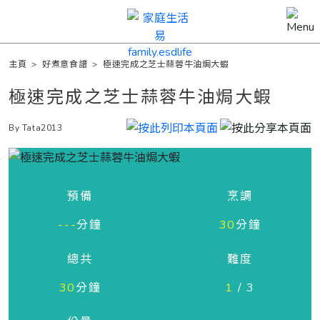
主頁
>
好煮意食譜
>
極速完成之芝士蒜蓉牛油焗大蝦
極速完成之芝士蒜蓉牛油焗大蝦
By Tata2013
預備
烹調
---
分鐘
30
分鐘
總共
難度
30
分鐘
1
/ 3