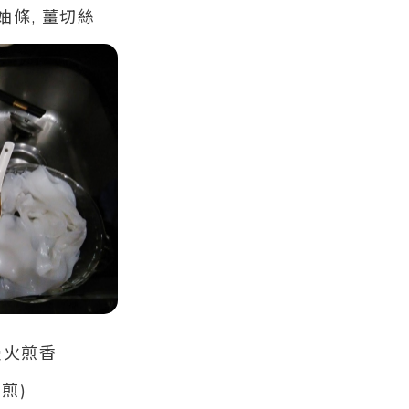
妯條, 薑切絲
慢火
煎香
煎)