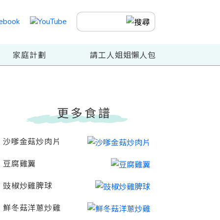
家庭計劃
請工人姐姐懶人包
更多食譜
沙嗲金菇炒肉片
豆腐雞翼
豉椒炒雞脾球
鮮冬菇洋蔥炒雞