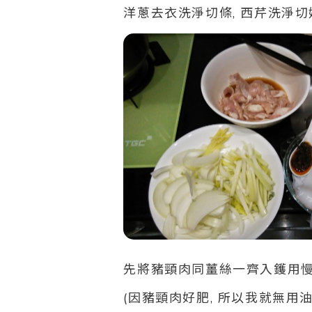
洋蔥去衣洗淨切條, 西芹洗淨切
先將豬頸肉同薑絲一齊入鑊
用
(因豬頸肉好肥, 所以我就無用油