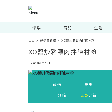
懷孕
育兒
生活
主頁
>
好煮意食譜
>
XO醬炒豬頸肉拌陳村粉
XO醬炒豬頸肉拌陳村粉
By angelma21
預備
烹調
---
25
分鐘
分鐘