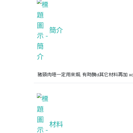
簡介
豬頸肉唔一定用來焗, 有時醃d其它材料再加 
材料