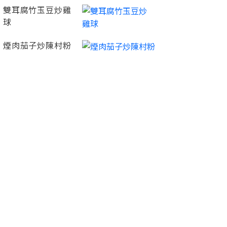
雙耳腐竹玉豆炒雞
球
煙肉茄子炒陳村粉