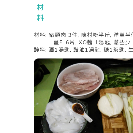
材料: 豬頸肉 3件, 陳村粉半斤, 洋蔥半個
薑5-6片, XO醬 1湯匙, 蔥些少
醃料: 酒1湯匙, 豉油1湯匙, 糖1茶匙,