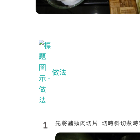
做法
1
先將豬頸肉切片, 切時斜切煮