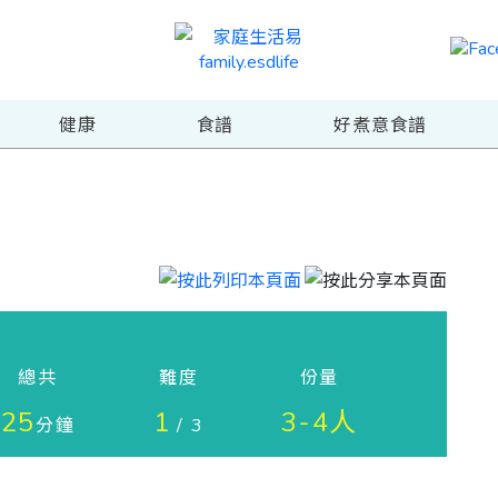
健康
食譜
好煮意食譜
總共
難度
份量
25
1
3-4人
分鐘
/ 3