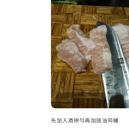
先加入酒撈勻再加豉油同糖