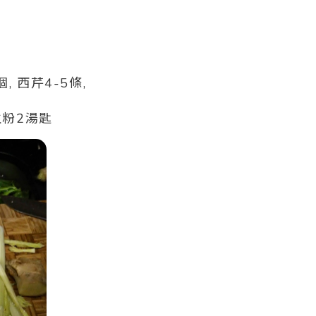
, 西芹4-5條,
 生粉2湯匙