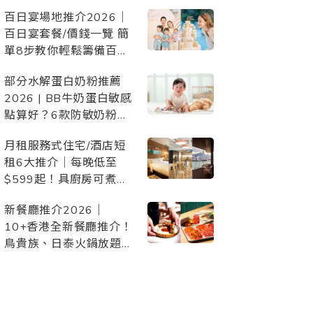
惠、設施配套，與毛孩開
百日宴場地推介2026｜
心Staycation/慶生/度假
百日宴套餐/價錢一覽 簡
單8步教你輕鬆籌備百日
宴！附詳細百日宴
部分水解蛋白奶粉推薦
Checklist 準備清單
2026 | BB牛奶蛋白敏感
點算好？6款防敏奶粉比
較
月租服務式住宅/酒店短
租6大推介｜每晚低至
$599起！具廚房可煮
食、交通方便、景觀開
新餐廳推介2026｜
揚、配套齊備
10+香港全新餐廳推介！
鳥貴族、日泰火鍋放題、
日本過江龍、頂級西餐等
約會/朋友聚會/家庭聚
餐/慶祝必去