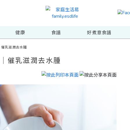
健康
食譜
好煮意食譜
｜催乳滋潤去水腫
譜｜催乳滋潤去水腫