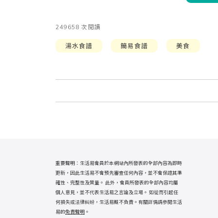
249658 次閱讀
湯水食譜
簡易食譜
美食
重要聲明：生活易會員於本網站內所發表的全部內容為即時
更新，因此生活易不會預先審查任何內容，並不會保證其準
確性、完整性及質量。 此外，會員所發表的全部內容均屬
個人意見，並不代表生活易之言論及立場。 如從而引起任
何損失或法律糾紛，生活易概不負責。有關詳情請參閱生活
易的
免責聲明
。