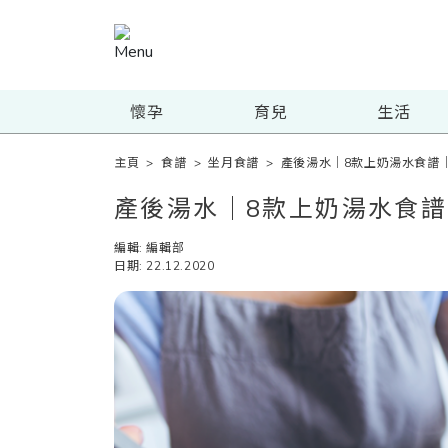
懷孕
育兒
生活
主頁
>
食譜
>
坐月食譜
>
產後湯水｜8款上奶湯水食譜
產後湯水｜8款上奶湯水食
編輯: 編輯部
日期: 22.12.2020