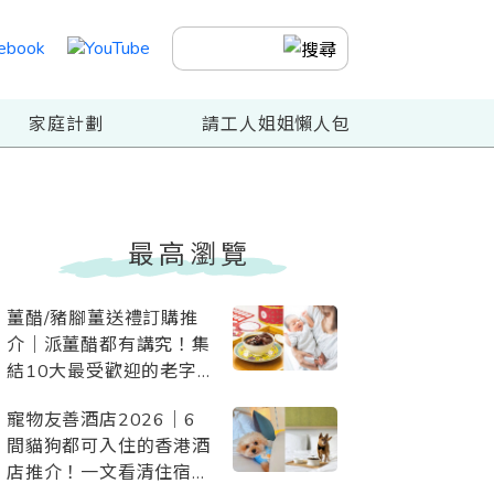
家庭計劃
請工人姐姐懶人包
最高瀏覽
薑醋/豬腳薑送禮訂購推
介｜派薑醋都有講究！集
結10大最受歡迎的老字
號、酒店、星級網店、素
寵物友善酒店2026｜6
薑醋
間貓狗都可入住的香港酒
店推介！一文看清住宿優