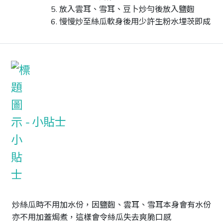
放入雲耳、雪耳、豆卜炒勻後放入鹽麴
慢慢炒至絲瓜軟身後用少許生粉水埋茨即成
小貼士
炒絲瓜時不用加水份，因鹽麴、雲耳、雪耳本身會有水份

亦不用加蓋焗煮，這樣會令絲瓜失去爽脆口感