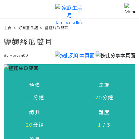
主頁
>
好煮意食譜
>
鹽麴絲瓜雙耳
鹽麴絲瓜雙耳
By Hoiyan00
預備
烹調
---
分鐘
20
分鐘
總共
難度
20
分鐘
1
/ 3