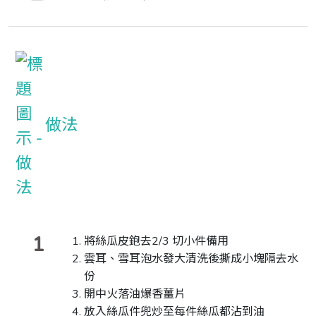
做法
1
將絲瓜皮鉋去2/3 切小件備用
雲耳、雪耳泡水發大清洗後撕成小塊隔去水
份
開中火落油爆香薑片
放入絲瓜件兜炒至每件絲瓜都沾到油