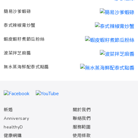
簡易沙爹蝦碌
泰式辣椒膏炒蟹
蝦皮蝦籽煮節瓜粉絲
波菜拌芝麻醬
無水蒸海鮮配泰式點醬
新婚
關於我們
Anniversary
聯絡我們
healthyD
服務範圍
健康網購
使用條款