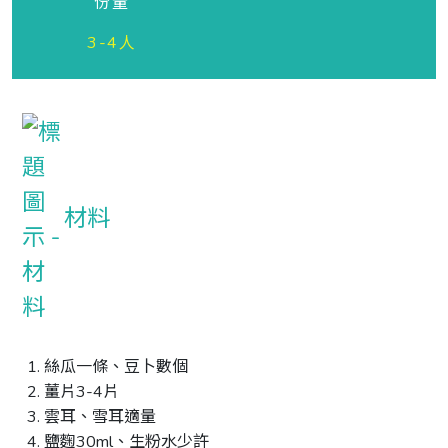
份量
3-4人
材料
絲瓜一條、豆卜數個
薑片3-4片
雲耳、雪耳適量
鹽麴30ml、生粉水少許