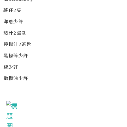
薯仔2隻
洋蔥少許
茄汁2湯匙
檸檬汁2茶匙
黑椒碎少許
鹽少許
橄欖油少許