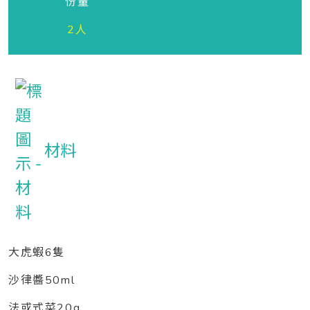
份量
2人
材料
大虎蝦6隻
沙律醬50ml
法或式菜20g