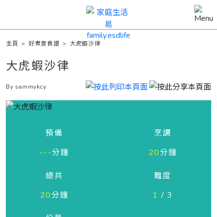
主頁
>
好煮意食譜
>
大虎蝦沙律
大虎蝦沙律
By sammykcy
預備
烹調
---
分鐘
20
分鐘
總共
難度
20
分鐘
1
/ 3