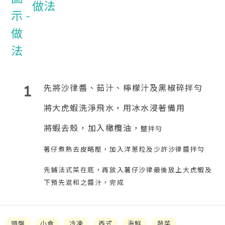
做法
1
先將沙律醬、茹汁、檸檬汁及黑椒碎拌勻
將大虎蝦洗淨飛水，用冰水浸著備用
將蝦去殼，加入橄欖油，
鹽拌勻
著仔煮熟去皮略壓，加入洋蔥粒及少許沙律醬拌勻
先鋪法式菜在底，再放入薯仔沙律最後放上大虎蝦及
下預先混和之醬汁，完成
頭盤
小食
冷凍
西式
海鮮
蔬菜