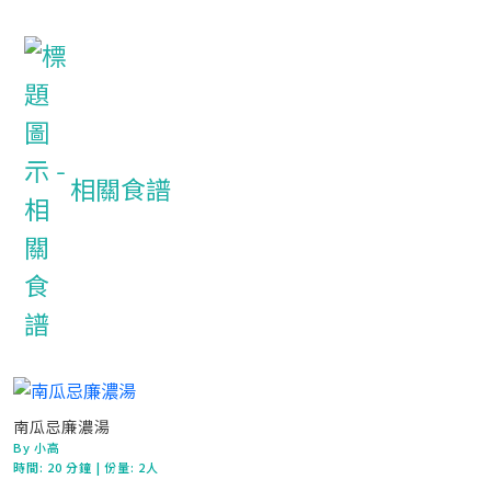
相關食譜
南瓜忌廉濃湯
By 小高
時間:
20 分鐘
| 份量: 2人