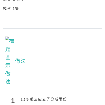
咸蛋 1隻
做法
1
1.)冬瓜去皮去子分成兩份