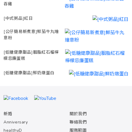
吞雞
[中式粥品]紅日
[公仔簡易新煮意]鮮茄牛丸燴
意粉
[低糖健康甜品]胭脂紅石榴檸
檬忌廉蛋糕
[低糖健康甜品]鮮奶燉蛋白
新婚
關於我們
Anniversary
聯絡我們
healthyD
服務範圍