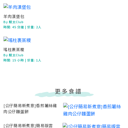
羊肉漢堡包
By 靚太Club
時間:
45 分鐘
| 份量: 2人
瑤柱裹蒸糭
By 靚太Club
時間:
15 小時
| 份量: 1人
更多食譜
[公仔簡易新煮意]香煎薯絲雞
肉公仔麵蛋餅
[公仔簡易新煮意]簡易版雲