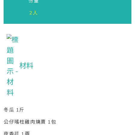
份量
2人
材料
冬瓜 1斤
公仔瑤柱雞肉燒賣 1包
夜香花 1兩