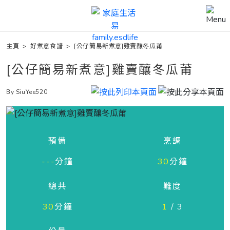
主頁
>
好煮意食譜
>
[公仔簡易新煮意]雞賣釀冬瓜莆
[公仔簡易新煮意]雞賣釀冬瓜莆
By SiuYee520
預備
烹調
---
分鐘
30
分鐘
總共
難度
30
分鐘
1
/ 3