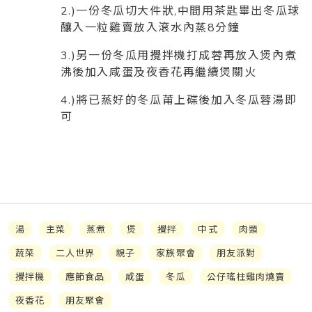
2.)一份冬瓜切大件狀,中間用茶匙畢出冬瓜球
釀入一粒雞賣放入滾水內蒸8分鐘
3.)另一份冬瓜用攪拌機打成蓉再放入煲內煮
沸後加入咸蛋及夜香花再繼續煲關火
4.)將已蒸好的冬瓜莆上碟後加入冬瓜蓉湯即
可
湯
主菜
蒸煮
煲
攪拌
中式
肉類
蔬菜
二人世界
親子
家族聚會
朋友派對
攪拌機
應節食品
咸蛋
冬瓜
公仔瑤柱雞肉燒賣
夜香花
朋友聚會