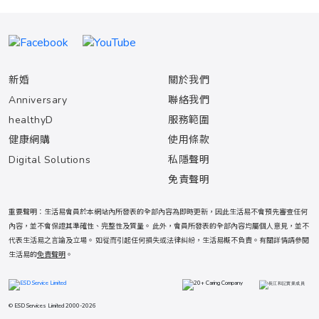
新婚
關於我們
Anniversary
聯絡我們
healthyD
服務範圍
健康網購
使用條款
Digital Solutions
私隱聲明
免責聲明
重要聲明：生活易會員於本網站內所發表的全部內容為即時更新，因此生活易不會預先審查任何
內容，並不會保證其準確性、完整性及質量。 此外，會員所發表的全部內容均屬個人意見，並不
代表生活易之言論及立場。 如從而引起任何損失或法律糾紛，生活易概不負責。有關詳情請參閱
生活易的
免責聲明
。
© ESD Services Limited 2000-2026