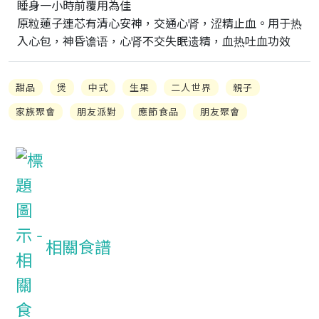
睡身一小時前覆用為佳

原粒蓮子連芯有清心安神，交通心肾，涩精止血。用于热
入心包，神昏谵语，心肾不交失眠遗精，血热吐血功效
甜品
煲
中式
生果
二人世界
親子
家族聚會
朋友派對
應節食品
朋友聚會
相關食譜