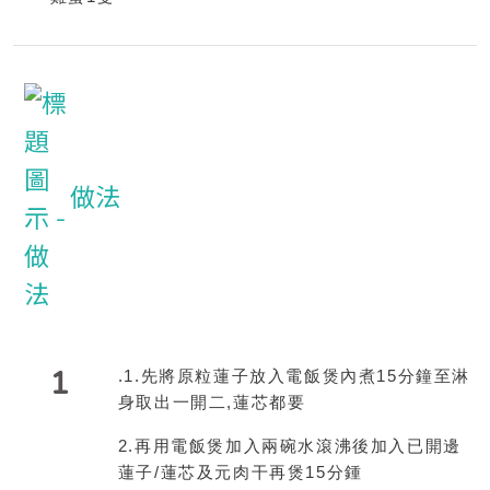
做法
1
.1.
先將原粒蓮子放入電飯煲內煮
15
分鐘至淋
身取出一開二
,
蓮芯都要
2.
再用電飯煲加入兩碗水滾沸後加入已開邊
蓮子
/
蓮芯及元肉干再煲
15
分鍾