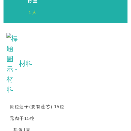
份量
1人
材料
原粒蓮子
(
要有蓮芯
) 15
粒
元肉干
15
粒
雞蛋
1
隻