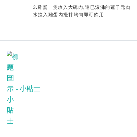
3.
雞蛋一隻放入大碗內
,
連已滾沸的蓮子元肉
水撞入雞蛋內攪拌均勻即可飲用
小貼士