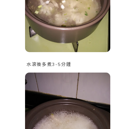
水滾後多煮3-5分鍾