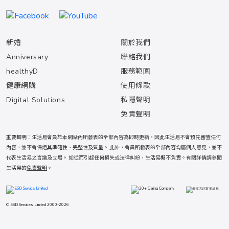
新婚
關於我們
Anniversary
聯絡我們
healthyD
服務範圍
健康網購
使用條款
Digital Solutions
私隱聲明
免責聲明
重要聲明：生活易會員於本網站內所發表的全部內容為即時更新，因此生活易不會預先審查任何
內容，並不會保證其準確性、完整性及質量。 此外，會員所發表的全部內容均屬個人意見，並不
代表生活易之言論及立場。 如從而引起任何損失或法律糾紛，生活易概不負責。有關詳情請參閱
生活易的
免責聲明
。
© ESD Services Limited 2000-2026