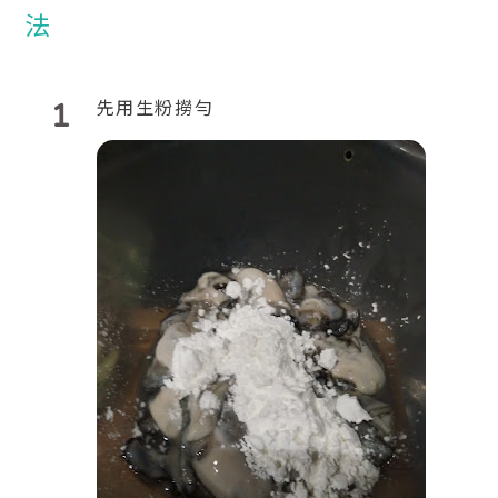
1
先用生粉撈勻