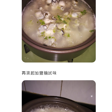
再滾起加鹽糖試味