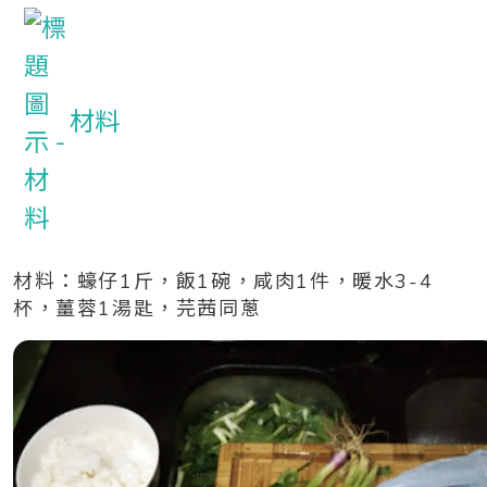
材料
材料：蠔仔1斤，飯1碗，咸肉1件，暖水3-4
杯，薑蓉1湯匙，芫茜同蔥