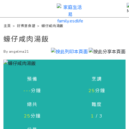
主頁
>
好煮意食譜
>
蠔仔咸肉湯飯
蠔仔咸肉湯飯
By angelma21
預備
烹調
---
分鐘
25
分鐘
總共
難度
25
分鐘
1
/ 3