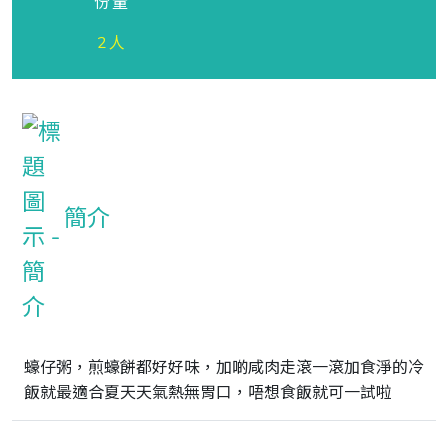
份量
2人
簡介
蠔仔粥，煎蠔餅都好好味，加啲咸肉走滾一滾加食淨的冷
飯就最適合夏天天氣熱無胃口，唔想食飯就可一試啦