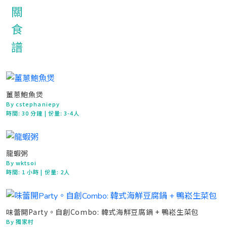
薑蔥鮑魚煲
By cstephaniepy
時間:
30 分鐘
| 份量: 3-4人
龍蝦粥
By wktsoi
時間:
1 小時
| 份量: 2人
味蕾開Party。自創Combo: 韓式海觧豆腐鍋 + 鴨崧生菜包
By 獨家村