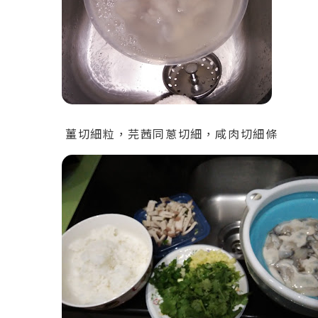
薑切細粒，芫茜同蔥切細，咸肉切細條