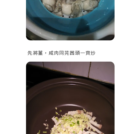
先將薑，咸肉同芫茜頭一齊炒