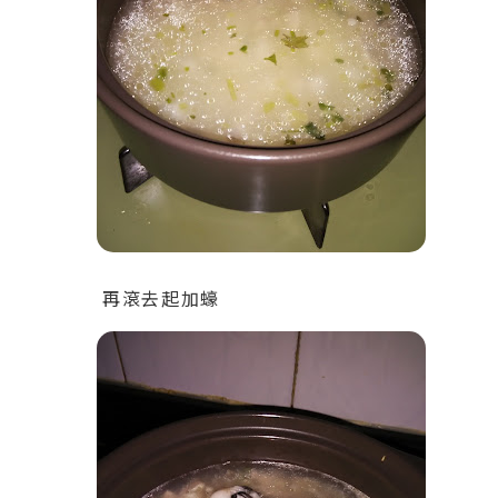
再滾去起加蠔