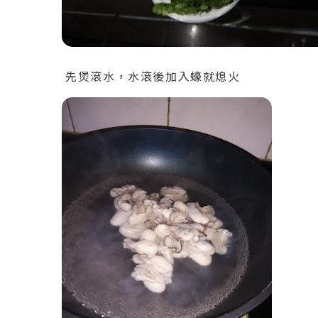
先煲滾水，水滾後加入蠔就熄火