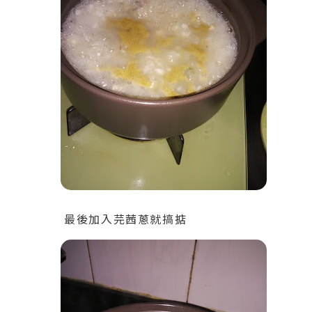
最後加入芫茜蔥就搞掂