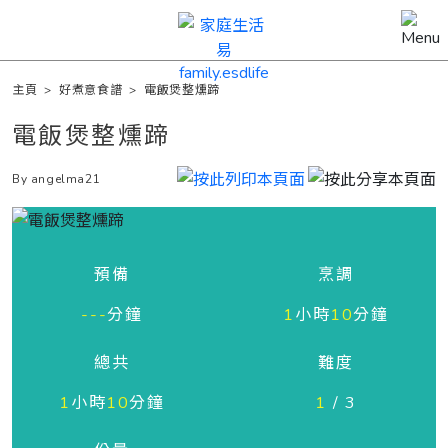
主頁
>
好煮意食譜
>
電飯煲整燻蹄
電飯煲整燻蹄
By angelma21
預備
烹調
---
分鐘
1
小時
10
分鐘
總共
難度
1
小時
10
分鐘
1
/ 3