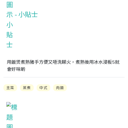
小貼士
用飯煲煮熟豬手方便又唔洗睇火，煮熟後用冰水浸板5就
會好味啲
主菜
蒸煮
中式
肉類