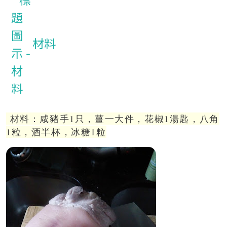
材料
材料：咸豬手1只，薑一大件，花椒1湯匙，八角
1粒，酒半杯，冰糖1粒