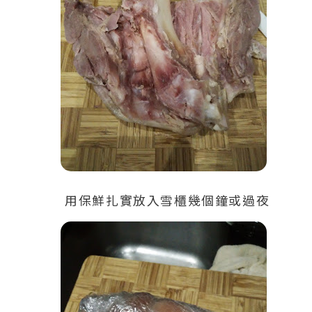
用保鮮扎實放入雪櫃幾個鐘或過夜