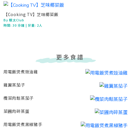
【Cooking TV】芝味椰菜飯
By 靚太Club
時間:
30 分鐘
| 份量: 2人
更多食譜
用電飯煲煮豉油雞
雞翼蒸茄子
欖菜肉鬆蒸茄子
菜圃肉碎蒸蛋
用電飯煲煮黑椒豬手