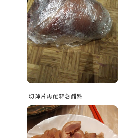
切薄片再配蒜蓉醋點