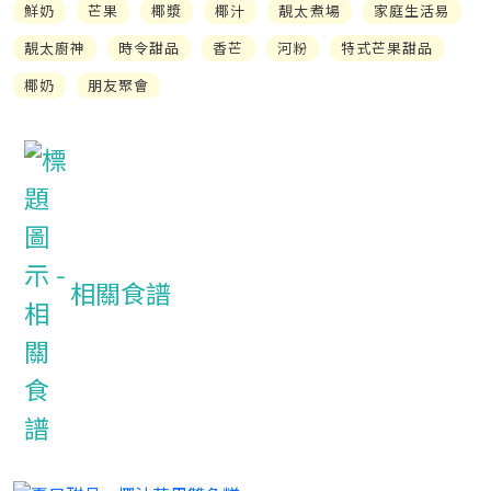
鮮奶
芒果
椰漿
椰汁
靚太煮場
家庭生活易
靚太廚神
時令甜品
香芒
河粉
特式芒果甜品
椰奶
朋友聚會
相關食譜