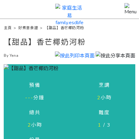
主頁
>
好煮意食譜
>
【甜品】香芒椰奶河粉
【甜品】香芒椰奶河粉
By Yena
預備
烹調
---
分鐘
2
小時
總共
難度
2
小時
1
/ 3