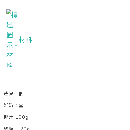
材料
芒果 1個
鮮奶 1盒
椰汁 100g
砂糖 20g