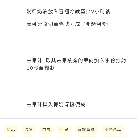
將椰奶液放入雪櫃冷藏至少2小時後，
便可分段切至條狀，成了椰奶河粉!
芒果汁: 取其芒果核旁的果肉加入水份打約
10秒至糊狀
芒果汁拌入椰奶河粉便成!
甜品
冷凍
中式
生果
家族聚會
應節食品