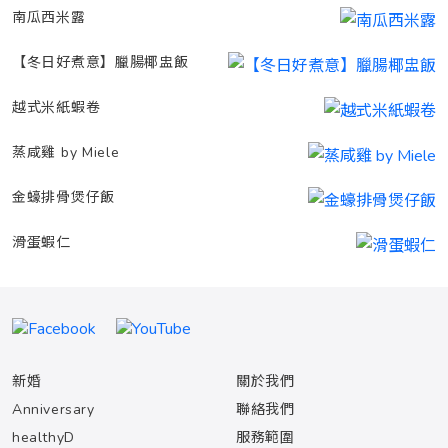
南瓜西米露
【冬日好煮意】臘腸椰盅飯
越式米紙蝦卷
蒸咸雞 by Miele
金蠔排骨煲仔飯
滑蛋蝦仁
新婚
關於我們
Anniversary
聯絡我們
healthyD
服務範圍