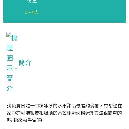
份量
3-4人
簡介
炎炎夏日吃一口凍冰冰的水果甜品最能夠消暑，有想過在
家中亦可泡製賣相吸睛的香芒椰奶河粉嘛?! 方法很簡單的
呢! 快來動手做吧!