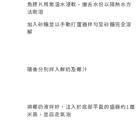
魚膠片用常溫水浸軟，撇去水份以隔熱水方
法助溶
加入砂糖並以手動打蛋器拌勻至砂糖完全溶
解
隨後分別拌入鮮奶及椰汁
將椰奶液拌好，注入於底部平直的盛器約1厘
米高，並舀走氣泡