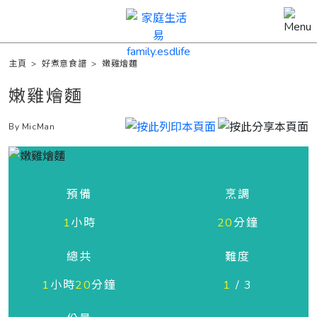
主頁
>
好煮意食譜
>
嫩雞燴麵
嫩雞燴麵
By MicMan
預備
烹調
1
小時
20
分鐘
總共
難度
1
小時
20
分鐘
1
/ 3