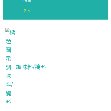
份量
2人
調味料/醃料