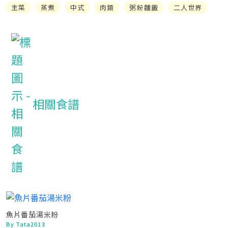
主菜
蒸煮
中式
肉類
粥粉麵飯
二人世界
相關食譜
魚片番茄湯米粉
By Tata2013