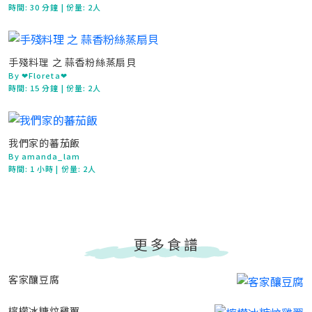
時間:
30 分鐘
| 份量: 2人
手殘料理 之 蒜香粉絲蒸扇貝
By ❤Floreta❤
時間:
15 分鐘
| 份量: 2人
我們家的蕃茄飯
By amanda_lam
時間:
1 小時
| 份量: 2人
更多食譜
客家釀豆腐
檸檬冰糖炆雞翼