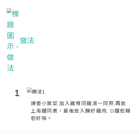
做法
1
爆香小棠菜,加入雞骨同雞湯一同熬,再放
上海麵同煮，最後放入醃好雞肉, D麵愈糊
愈好味。