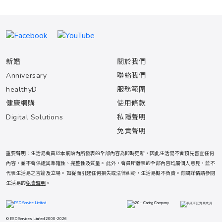
新婚
關於我們
Anniversary
聯絡我們
healthyD
服務範圍
健康網購
使用條款
Digital Solutions
私隱聲明
免責聲明
重要聲明：生活易會員於本網站內所發表的全部內容為即時更新，因此生活易不會預先審查任何
內容，並不會保證其準確性、完整性及質量。 此外，會員所發表的全部內容均屬個人意見，並不
代表生活易之言論及立場。 如從而引起任何損失或法律糾紛，生活易概不負責。有關詳情請參閱
生活易的
免責聲明
。
© ESD Services Limited 2000-2026