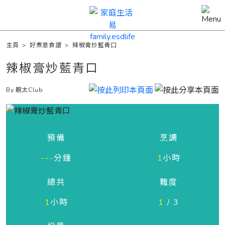
主頁
>
好煮意食譜
>
辣椒膏炒藍青口
辣椒膏炒藍青口
By 靚太Club
預備
烹調
---
分鐘
1
小時
總共
難度
1
小時
1
/ 3