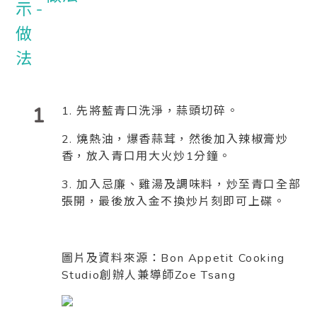
1
1. 先將藍青口洗淨，蒜頭切碎。
2. 燒熱油，爆香蒜茸，然後加入辣椒膏炒
香，放入青口用大火炒1分鐘。
3. 加入忌廉、雞湯及調味料，炒至青口全部
張開，最後放入金不換炒片刻即可上碟。
圖片及資料來源：Bon Appetit Cooking
Studio創辦人兼導師Zoe Tsang