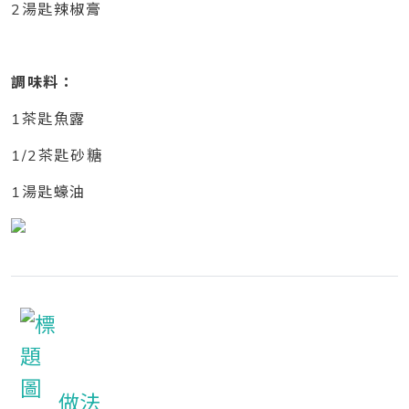
2湯匙辣椒膏
調味料：
1茶匙魚露
1/2茶匙砂糖
1湯匙蠔油
做法