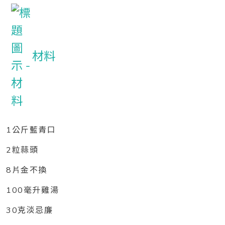
材料
1公斤藍青口
2粒蒜頭
8片金不換
100毫升雞湯
30克淡忌廉