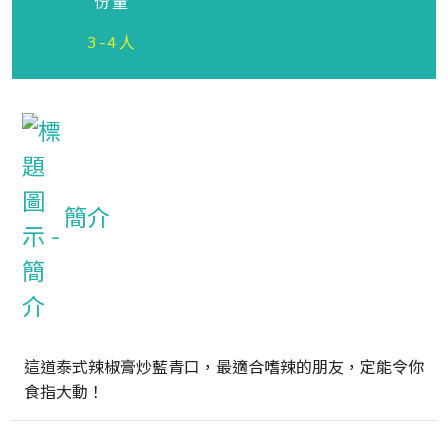
份量
3-4人
簡介
這道泰式辣椒膏炒藍青口，最適合嗜辣的朋友，定能令你
食指大動！