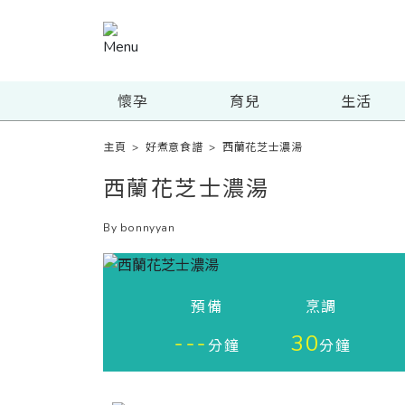
懷孕
育兒
生活
主頁
>
好煮意食譜
>
西蘭花芝士濃湯
西蘭花芝士濃湯
By bonnyyan
預備
烹調
---
30
分鐘
分鐘