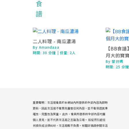
二人料理 - 南瓜濃湯
By Amandaaa
【BB食譜】
時間:
30 分鐘
| 份量: 2人
月大的寶寶
By 營孖媽
時間:
25 分
重要聲明：生活易會員於本網站內所發表的全部內容為即時
更新，因此生活易不會預先審查任何內容，並不會保證其準
確性、完整性及質量。 此外，會員所發表的全部內容均屬
個人意見，並不代表生活易之言論及立場。 如從而引起任
何損失或法律糾紛，生活易概不負責。有關詳情請參閱生活