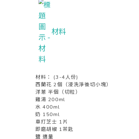
材料
材料： (3-4人份)
西蘭花 2個（浸洗淨後切小塊）
洋蔥 半個（切粒）
雞湯 200ml
水 400ml
奶 150ml
車打芝士 1片
即磨胡椒 1茶匙
鹽 適量