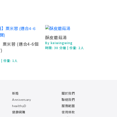
酥皮蘑菇湯
By keiwingwing
粟米蓉 (適合4-6個
時間:
30 分鐘
| 份量: 2人
)
鐘
| 份量: 1人
新婚
關於我們
Anniversary
聯絡我們
healthyD
服務範圍
健康網購
使用條款