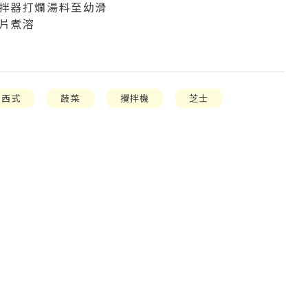
攪拌器打爛湯料至幼滑
士片煮溶
西式
蔬菜
攪拌機
芝士