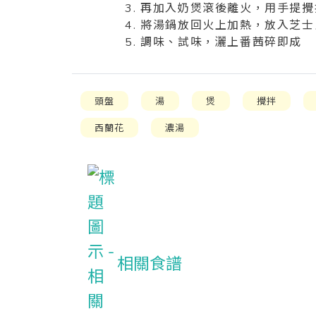
3. 再加入奶煲滾後離火，用手提
4. 將湯鍋放回火上加熱，放入芝
5. 調味、試味，灑上番茜碎即成
頭盤
湯
煲
攪拌
西蘭花
濃湯
相關食譜