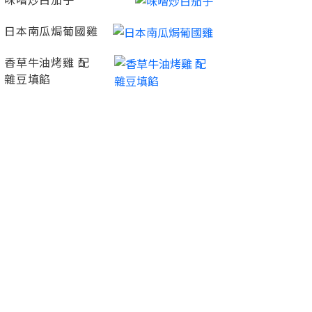
味噌炒白茄子
日本南瓜焗葡國雞
香草牛油烤雞 配
雜豆填餡