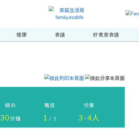
健康
食譜
好煮意食譜
總共
難度
份量
30
1
3-4人
分鐘
/ 3