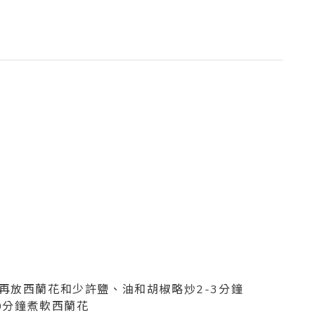
，再放西蘭花和少許鹽、油和胡椒略炒2-3分鐘
0分鐘煮軟西蘭花