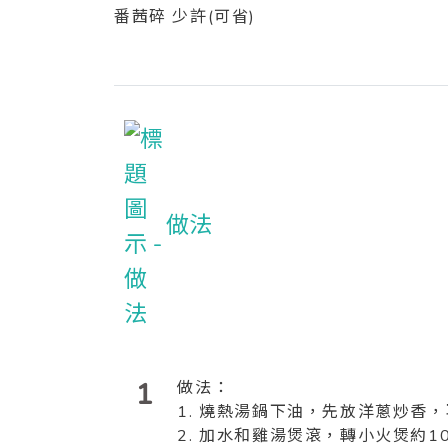
番茜碎 少許(可省)
做法
1
做法：
1. 燒熱湯鍋下油，先放洋蔥炒香
2. 加水和雞湯煲滾，轉小火煲約1