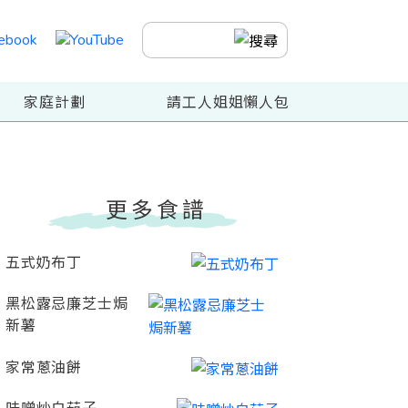
家庭計劃
請工人姐姐懶人包
更多食譜
五式奶布丁
黑松露忌廉芝士焗
新薯
家常蔥油餅