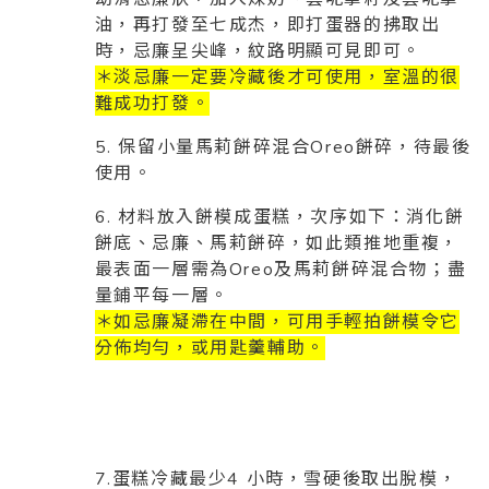
油，再打發至七成杰，即打蛋器的拂取出
時，忌廉呈尖峰，紋路明顯可見即可。
＊淡忌廉一定要冷藏後才可使用，室溫的很
難成功打發。
5. 保留小量馬莉餅碎混合Oreo餅碎，待最後
使用。
6. 材料放入餅模成蛋糕，次序如下：消化餅
餅底、忌廉、馬莉餅碎，如此類推地重複，
最表面一層需為Oreo及馬莉餅碎混合物；盡
量鋪平每一層。
＊如忌廉凝滯在中間，可用手輕拍餅模令它
分佈均勻，或用匙羹輔助。
7.蛋糕冷藏最少4 小時，雪硬後取出脫模，