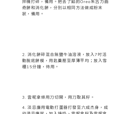
拌機打碎，備用。把去了餡的Oreo朱古力曲
奇餅和消化餅，分別以相同方法做成粉末
狀，備用。
2. 消化餅碎混合無鹽牛油溶液，放入7吋活
動脫底餅模，用匙羹壓至厚薄平均；放入雪
櫃15分鐘，待用。
3. 雲呢拿條用刀切開，用刀取其籽。
4. 淡忌廉用電動打蛋器打發至六成杰身，成
幼滑忌廉狀，加入煉奶、雲呢拿籽及雲呢拿