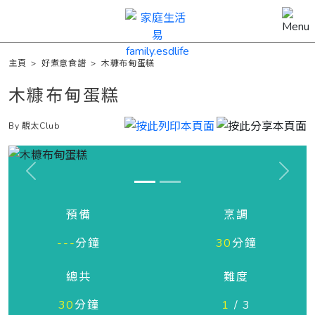
主頁
>
好煮意食譜
>
木糠布甸蛋糕
木糠布甸蛋糕
By 靚太Club
Previous
Next
預備
烹調
---
分鐘
30
分鐘
總共
難度
30
分鐘
1
/ 3