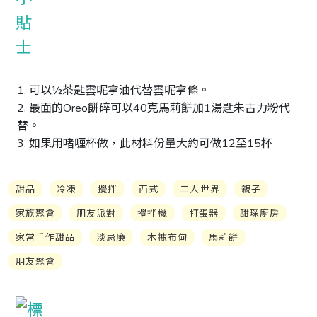
1. 可以½茶匙雲呢拿油代替雲呢拿條。

2. 最面的Oreo餅碎可以40克馬莉餅加1湯匙朱古力粉代
替。

3. 如果用啫喱杯做，此材料份量大約可做12至15杯
甜品
冷凍
攪拌
西式
二人世界
親子
家族聚會
朋友派對
攪拌機
打蛋器
甜琛廚房
家常手作甜品
淡忌廉
木糠布甸
馬莉餅
朋友聚會