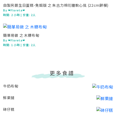
自製另類生日蛋糕-免焗版 之 朱古力棉花糖軟心批 (22cm餅模)
By ❤Floreta❤
時間:
2 小時
| 份量: 2人
簡單易做 之 木糠布甸
By ❤Floreta❤
時間:
1 小時
| 份量: 2人
更多食譜
牛奶布甸
鮮果撻
砵仔糕