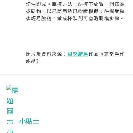
切件即成。脫模方法：餅模下放置一個罐頭
或硬物，以風筒用熱風吹暖模邊；餅模受熱
後輕易脫落。做成杯裝則可省略脫模步驟。
圖片及資料來源：
甜琛廚房
作品《家常手作
甜品》
小貼士