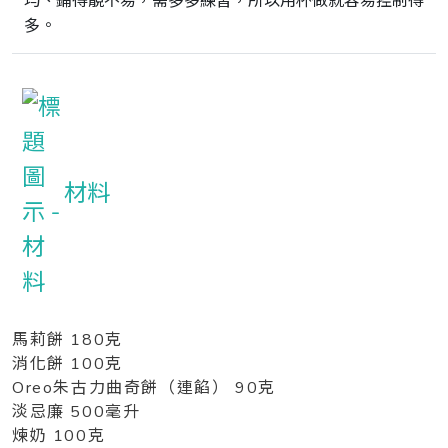
均、鋪得靚不易，需多多練習，所以用杯做就容易控制得
多。
材料
馬莉餅 180克
消化餅 100克
Oreo朱古力曲奇餅（連餡） 90克
淡忌廉 500毫升
煉奶 100克