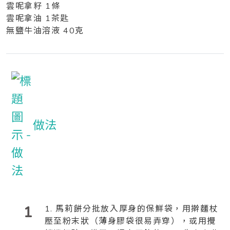
雲呢拿籽 1條
雲呢拿油 1茶匙
無鹽牛油溶液 40克
做法
1
1. 馬莉餅分批放入厚身的保鮮袋，用擀麵杖
壓至粉末狀（薄身膠袋很易弄穿），或用攪