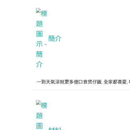
簡介
一到天氣涼就更多借口食煲仔飯, 全家都喜愛,