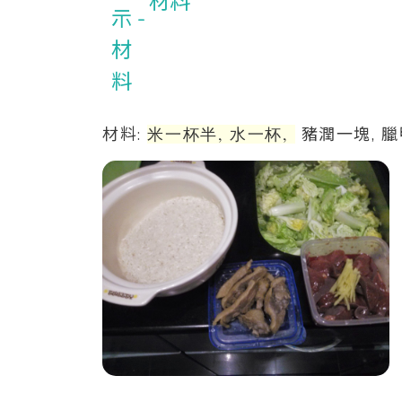
材料
米一杯半, 水一杯,
材料:
豬潤一塊, 臘