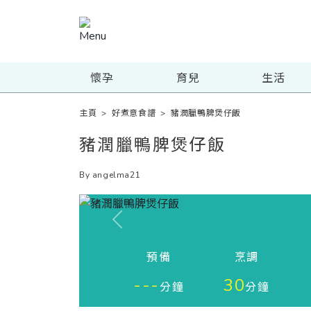
懷孕
育兒
生活
主頁
>
好煮意食譜
>
豬潤臘鴨脾煲仔飯
豬潤臘鴨脾煲仔飯
By angelma21
Previous
預備
烹調
---
30
分鐘
分鐘