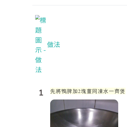
做法
1
先將鴨脾加2塊薑同凍水一齊煲