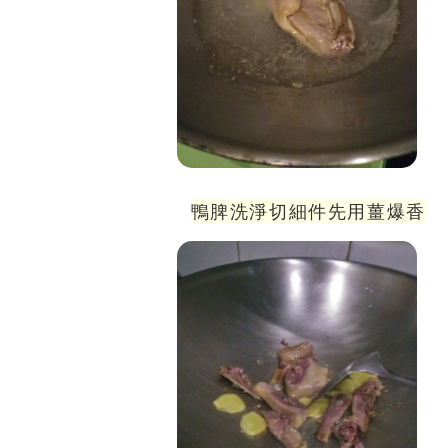
鴨脾洗淨切細件先用薑爆香