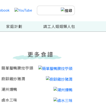
家庭計劃
請工人姐姐懶人包
更多食譜
簡單臘鴨脾炆苧頭
廚餘雞炒豬潤
潮州燻鴨
鹵水三味