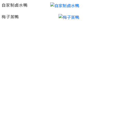
自家制鹵水鴨
梅子蒸鴨