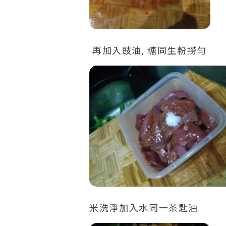
再加入豉油, 糖同生粉撈勻
米洗淨加入水同一茶匙油