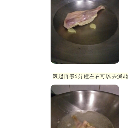
滾起再煮5分鐘左右可以去減d