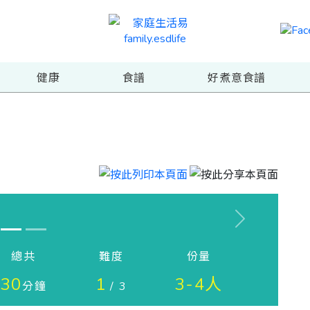
健康
食譜
好煮意食譜
Next
總共
難度
份量
30
1
3-4人
分鐘
/ 3