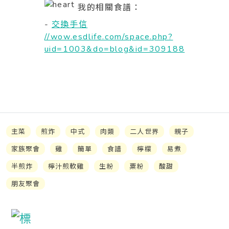
我的相關食譜：
-
交換手信
//wow.esdlife.com/space.php?
uid=1003&do=blog&id=309188
主菜
煎炸
中式
肉類
二人世界
親子
家族聚會
雞
簡單
食譜
檸檬
易煮
半煎炸
檸汁煎軟雞
生粉
粟粉
酸甜
朋友聚會