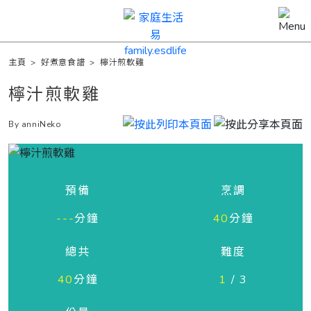
主頁
>
好煮意食譜
>
檸汁煎軟雞
檸汁煎軟雞
By anniNeko
預備
烹調
---
分鐘
40
分鐘
總共
難度
40
分鐘
1
/ 3