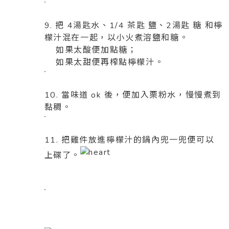
9. 把 4湯匙水、1/4 茶匙 鹽、2湯匙 糖 和檸
檬汁混在一起，以小火煮溶鹽和糖。
如果太酸便加點糖；
如果太甜便再榨點檸檬汁。
10. 當味道 ok 後，便加入栗粉水，慢慢煮到
黏稠。
11. 把雞件放進檸檬汁的鍋內兜一兜便可以
上碟了。