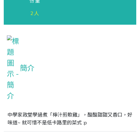
份量
2人
簡介
中學家政堂學過煮「檸汁煎軟雞」，酸酸甜甜又香口，好
味道~ 就可惜不是低卡路里的菜式 :p