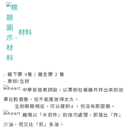
材料
- 雞下脾 4隻 / 雞全脾 2 隻
- 粟粉/生粉
中學家政老師說，以栗粉包著雞件炸出來的效
果比較香脆，但不能擺放得太久。
生粉剛剛相反，可以擺耐d ，但沒有那麼脆。
雞塊以「半煎炸」的技巧處理，即是比「炸」
少油，而又比「煎」多油。