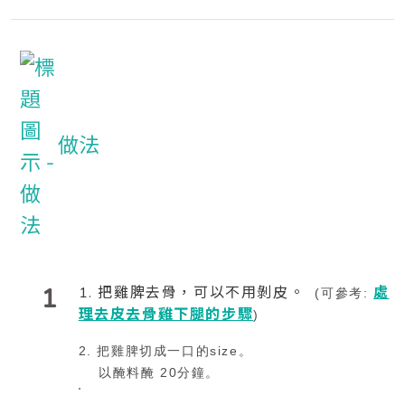
做法
1
1. 把雞脾去骨，可以不用剝皮。
處
(可參考:
理去皮去骨雞下腿的步驟
)
2. 把雞脾切成一口的size。
以醃料醃 20分鐘。