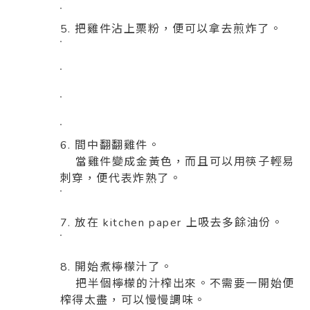
5. 把雞件沾上栗粉，便可以拿去煎炸了。
6. 間中翻翻雞件。
當雞件變成金黃色，而且可以用筷子輕易
刺穿，便代表炸熟了。
7. 放在 kitchen paper 上吸去多餘油份。
8. 開始煮檸檬汁了。
把半個檸檬的汁榨出來。不需要一開始便
榨得太盡，可以慢慢調味。