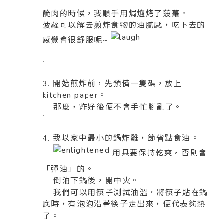
醃肉的時候，我順手用焗爐烤了菠蘿。
菠蘿可以解去煎炸食物的油膩感，吃下去的
感覺會很舒服呢~
3. 開始煎炸前，先預備一隻碟，放上
kitchen paper。
那麼，炸好後便不會手忙腳亂了。
4. 我以家中最小的鍋炸雞，節省點食油。
用具要保持乾爽，否則會
「彈油」的。
倒油下鍋後，開中火。
我們可以用筷子測試油溫。將筷子貼在鍋
底時，有泡泡沿著筷子走出來，便代表夠熱
了。